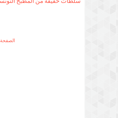
سلطات خفيفة من المطبخ التونس
الصفحة ا