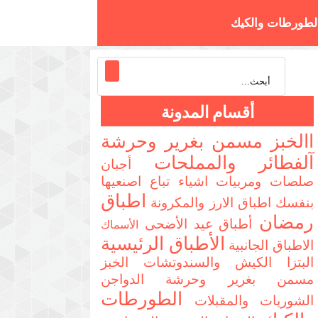
لطورطات والكيك
تزا والسندوتشات
أقسام المدونة
االخبز مسمن بغرير وحرشة
آلفطائر والمملحات
أجبان
صلصات ومربيات
اشياء تباع اصنعيها
اطباق
بنفسك
اطباق الارز والمكرونة
رمضان
أطباق عيد الأضحى
الأسماك
الأطباق الرئيسية
الاطباق الجانبية
البتزا الكيش والسندوتشات
الخبز
مسمن بغرير وحرشة
الدواجن
الطورطات
الشوربات والمقبلات