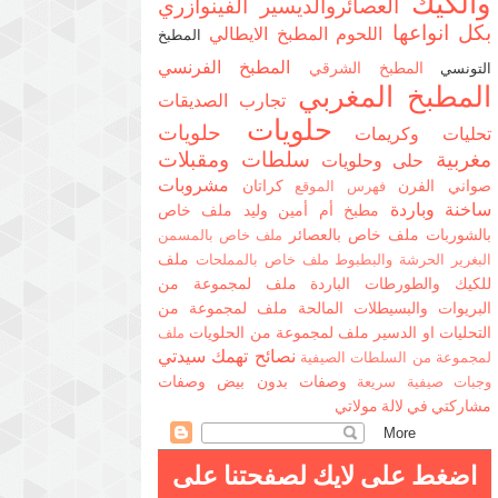
والكيك
العصائروالديسير
الفينوازري
بكل انواعها
اللحوم
المطبخ الايطالي
المطبخ
المطبخ الفرنسي
المطبخ الشرقي
التونسي
المطبخ المغربي
تجارب الصديقات
حلويات
حلويات
تحليات وكريمات
مغربية
سلطات ومقبلات
حلى وحلويات
مشروبات
صواني الفرن
كراتان
فهرس الموقع
ساخنة وباردة
مطبخ أم أمين وليد
ملف خاص
بالشوربات
ملف خاص بالعصائر
ملف خاص بالمسمن
ملف
البغرير الحرشة والبطبوط
ملف خاص بالمملحات
للكيك والطورطات الباردة
ملف لمجموعة من
البريوات والبسيطلات المالحة
ملف لمجموعة من
التحليات او الدسير
ملف لمجموعة من الحلويات
ملف
نصائح تهمك سيدتي
لمجموعة من السلطات الصيفية
وصفات بدون بيض
وصفات
وجبات صيفية سريعة
مشاركتي في لالة مولاتي
اضغط على لايك لصفحتنا على