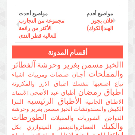
مواضيع أقدم
مواضيع أحدث
فلان بجوز
مجموعة من التجارب
الهند(الكوك)
الأكثر من رائعة
للغالية قطر الندى
أقسام المدونة
االخبز مسمن بغرير وحرشة
آلفطائر
والمملحات
أجبان صلصات ومربيات
اشياء
تباع اصنعيها بنفسك
اطباق الارز والمكرونة
اطباق رمضان
أطباق عيد الأضحى
الأسماك
الأطباق الرئيسية
الاطباق الجانبية
البتزا
الكيش والسندوتشات
الخبز مسمن بغرير وحرشة
الطورطات
الدواجن
الشوربات والمقبلات
والكيك
العصائروالديسير
الفينوازري بكل
انواعها
اللحوم
المطبخ الايطالي
المطبخ
المطبخ التونسي