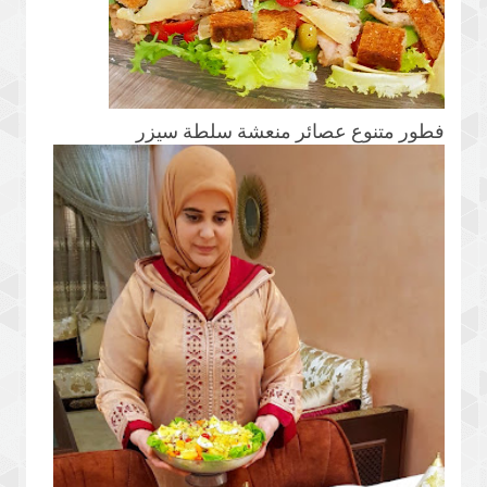
فطور متنوع عصائر منعشة سلطة سيزر