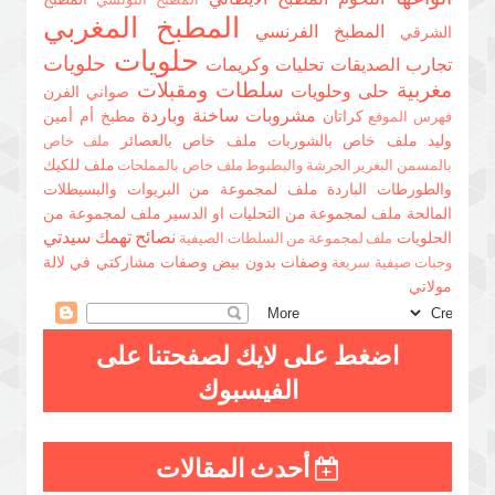
المطبخ المغربي
المطبخ الفرنسي
الشرقي
حلويات
حلويات
تجارب الصديقات
تحليات وكريمات
مغربية
سلطات ومقبلات
حلى وحلويات
صواني الفرن
مشروبات ساخنة وباردة
كراتان
مطبخ أم أمين
فهرس الموقع
وليد
ملف خاص بالشوربات
ملف خاص بالعصائر
ملف خاص
ملف للكيك
بالمسمن البغرير الحرشة والبطبوط
ملف خاص بالمملحات
والطورطات الباردة
ملف لمجموعة من البريوات والبسيطلات
المالحة
ملف لمجموعة من التحليات او الدسير
ملف لمجموعة من
نصائح تهمك سيدتي
الحلويات
ملف لمجموعة من السلطات الصيفية
وصفات بدون بيض
وصفات مشاركتي في لالة
وجبات صيفية سريعة
مولاتي
اضغط على لايك لصفحتنا على
الفيسبوك
أحدث المقالات