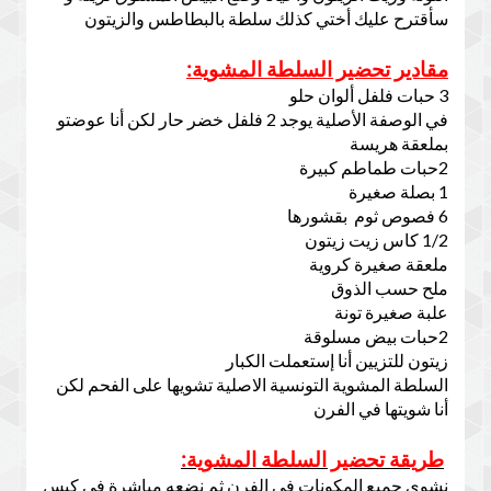
سأقترح عليك أختي كذلك سلطة بالبطاطس والزيتون
مقادير تحضير السلطة المشوية:
3 حبات فلفل ألوان حلو
في الوصفة الأصلية يوجد 2 فلفل خضر حار لكن أنا عوضتو
بملعقة هريسة
2حبات طماطم كبيرة
1 بصلة صغيرة
6 فصوص ثوم بقشورها
1/2 كاس زيت زيتون
ملعقة صغيرة كروية
ملح حسب الذوق
علبة صغيرة تونة
2حبات بيض مسلوقة
زيتون للتزيين أنا إستعملت الكبار
السلطة المشوية التونسية الاصلية تشويها على الفحم لكن
أنا شويتها في الفرن
طريقة تحضير السلطة المشوية:
نشوي جميع المكونات في الفرن ثم نضعه مباشرة في كيس