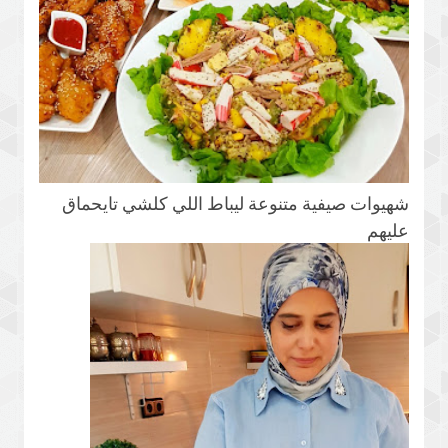
شهيوات صيفية متنوعة ليباط اللي كلشي تايحماق
عليهم