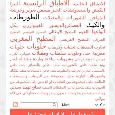
الأطباق الرئيسية
الاطباق الجانبية
البتزا
الكيش والسندوتشات
الخبز مسمن بغرير وحرشة
الطورطات
الدواجن
الشوربات والمقبلات
والكيك
العصائروالديسير
الفينوازري بكل
انواعها
اللحوم
المطبخ الايطالي
المطبخ
المطبخ التونسي
المطبخ المغربي
المطبخ الفرنسي
الشرقي
حلويات
حلويات
تجارب الصديقات
تحليات وكريمات
مغربية
سلطات ومقبلات
حلى وحلويات
صواني الفرن
مشروبات ساخنة وباردة
كراتان
مطبخ أم أمين
فهرس الموقع
وليد
ملف خاص بالشوربات
ملف خاص بالعصائر
ملف خاص
ملف للكيك
بالمسمن البغرير الحرشة والبطبوط
ملف خاص بالمملحات
والطورطات الباردة
ملف لمجموعة من البريوات والبسيطلات
المالحة
ملف لمجموعة من التحليات او الدسير
ملف لمجموعة من
نصائح تهمك سيدتي
الحلويات
ملف لمجموعة من السلطات الصيفية
وصفات بدون بيض
وصفات مشاركتي في لالة
وجبات صيفية سريعة
مولاتي
اضغط على لايك لصفحتنا على