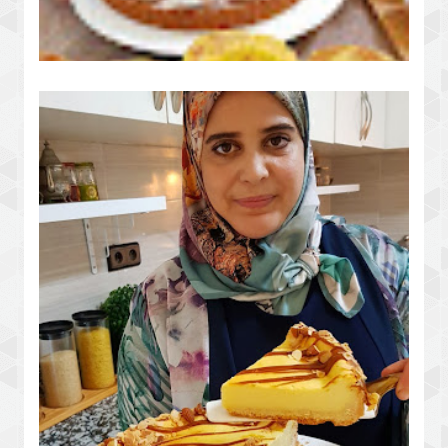
طورطة ميكست بالفواكه جافة
وحريشات منسمين