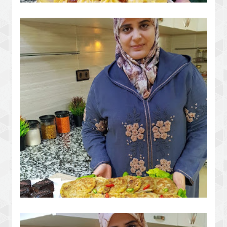
طورطة بكريمة خطييرة جينواز مضمونة
مسمن معمر شوربة البلبولة براونيز