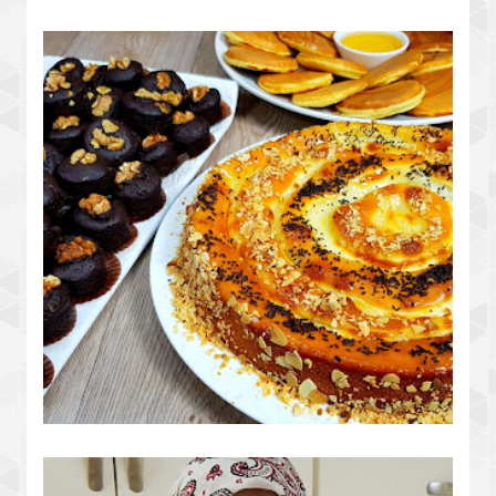
طورطة الياغورت بالعجينة العجيبة
براونيز بريستيج معلك لكيكة خطييييرة