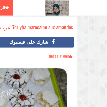
الر
البغ
Ghriyba marocaine aux amandes غريبة اللوزالفاخرة(الملوزة) بطريقة سهلة وناجحة
شارك على فيسبوك
zineb el morhir