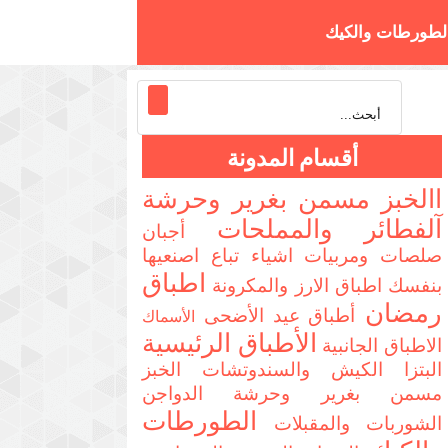
لطورطات والكيك
تزا والسندوتشات
أقسام المدونة
االخبز مسمن بغرير وحرشة
آلفطائر والمملحات
أجبان
صلصات ومربيات
اشياء تباع اصنعيها
اطباق
بنفسك
اطباق الارز والمكرونة
رمضان
أطباق عيد الأضحى
الأسماك
الأطباق الرئيسية
الاطباق الجانبية
البتزا الكيش والسندوتشات
الخبز
مسمن بغرير وحرشة
الدواجن
الطورطات
الشوربات والمقبلات