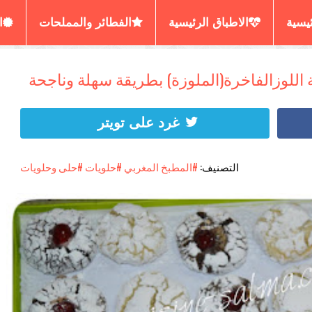
ئيسية
الاطباق الرئيسية
الفطائر والمملحات
ا
رير المسمن والحرشة
العصائر والديسير
الكيش البي
غرد على تويتر
التصنيف:
#المطبخ المغربي
#حلويات
#حلى وحلويات