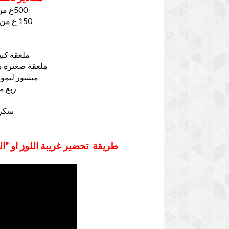
500غ من اللوز المسلوق والمطحون
150 غ من السكر الناعم (سكر كلاصي)
ملعقة كبي
ملعقة صغيرة من
مبشور ليمون
ربع م
سكر 
طريقة تحضير غريبة اللوز او "ا