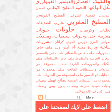
والكيك
العصائروالديسير
الفينوازري
بكل انواعها
اللحوم
المطبخ الايطالي
المطبخ
المطبخ الفرنسي
المطبخ الشرقي
التونسي
المطبخ المغربي
تجارب الصديقات
حلويات
حلويات
تحليات وكريمات
مغربية
سلطات ومقبلات
حلى وحلويات
مشروبات
صواني الفرن
كراتان
فهرس الموقع
ساخنة وباردة
مطبخ أم أمين وليد
ملف خاص
بالشوربات
ملف خاص بالعصائر
ملف خاص بالمسمن
ملف
البغرير الحرشة والبطبوط
ملف خاص بالمملحات
للكيك والطورطات الباردة
ملف لمجموعة من
البريوات والبسيطلات المالحة
ملف لمجموعة من
التحليات او الدسير
ملف لمجموعة من الحلويات
ملف
نصائح تهمك سيدتي
لمجموعة من السلطات الصيفية
وصفات بدون بيض
وصفات
وجبات صيفية سريعة
مشاركتي في لالة مولاتي
اضغط على لايك لصفحتنا على