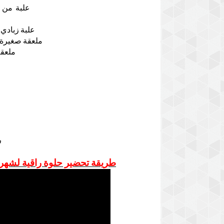
علبة من ا
علبة زبادي ب
ملعقة صغيرة م
ملعقة
ر
طريقة تحضير حلوة راقية لشهر