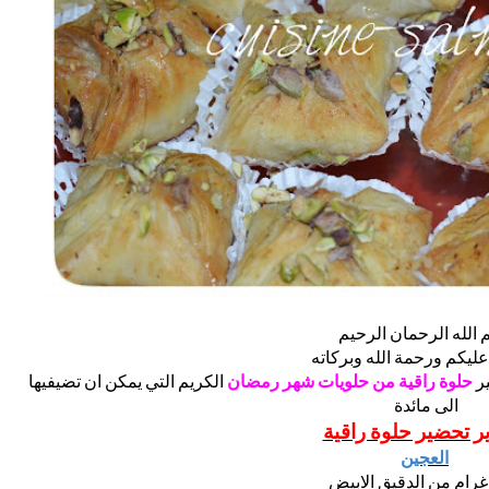
 الله الرحمان الرحيم
عليكم ورحمة الله وبركاته
ير
حلوة راقية من حلويات شهر رمضان
الكريم التي يمكن ان تضيفيها
الى مائدة
ر تحضير حلوة راقية
العجين