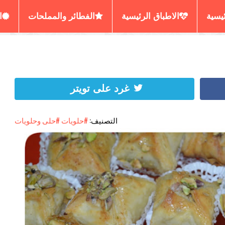
ئيسية
الاطباق الرئيسية
الفطائر والمملحات
ا
رير المسمن والحرشة
العصائر والديسير
الكيش البي
غرد على تويتر
التصنيف:
#حلويات
#حلى وحلويات