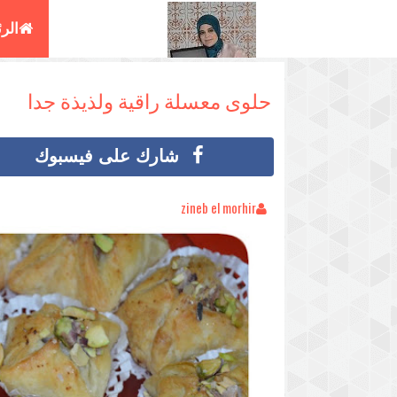
الر
البغ
حلوى معسلة راقية ولذيذة جدا
شارك على فيسبوك
zineb el morhir