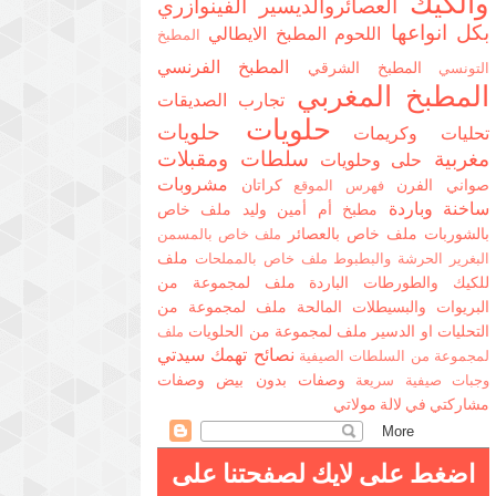
والكيك
العصائروالديسير
الفينوازري
بكل انواعها
اللحوم
المطبخ الايطالي
المطبخ
المطبخ الفرنسي
المطبخ الشرقي
التونسي
المطبخ المغربي
تجارب الصديقات
حلويات
حلويات
تحليات وكريمات
مغربية
سلطات ومقبلات
حلى وحلويات
مشروبات
صواني الفرن
كراتان
فهرس الموقع
ساخنة وباردة
مطبخ أم أمين وليد
ملف خاص
بالشوربات
ملف خاص بالعصائر
ملف خاص بالمسمن
ملف
البغرير الحرشة والبطبوط
ملف خاص بالمملحات
للكيك والطورطات الباردة
ملف لمجموعة من
البريوات والبسيطلات المالحة
ملف لمجموعة من
التحليات او الدسير
ملف لمجموعة من الحلويات
ملف
نصائح تهمك سيدتي
لمجموعة من السلطات الصيفية
وصفات بدون بيض
وصفات
وجبات صيفية سريعة
مشاركتي في لالة مولاتي
اضغط على لايك لصفحتنا على