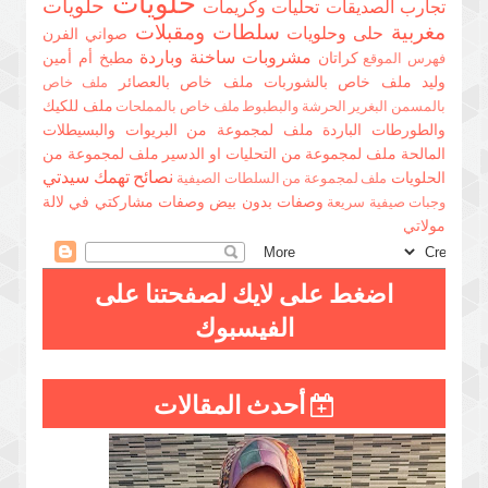
حلويات
حلويات
تجارب الصديقات
تحليات وكريمات
مغربية
سلطات ومقبلات
حلى وحلويات
صواني الفرن
مشروبات ساخنة وباردة
كراتان
مطبخ أم أمين
فهرس الموقع
وليد
ملف خاص بالشوربات
ملف خاص بالعصائر
ملف خاص
ملف للكيك
بالمسمن البغرير الحرشة والبطبوط
ملف خاص بالمملحات
والطورطات الباردة
ملف لمجموعة من البريوات والبسيطلات
المالحة
ملف لمجموعة من التحليات او الدسير
ملف لمجموعة من
نصائح تهمك سيدتي
الحلويات
ملف لمجموعة من السلطات الصيفية
وصفات بدون بيض
وصفات مشاركتي في لالة
وجبات صيفية سريعة
مولاتي
اضغط على لايك لصفحتنا على
الفيسبوك
أحدث المقالات