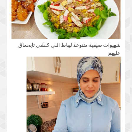
شهيوات صيفية متنوعة ليباط اللي كلشي تايحماق
عليهم