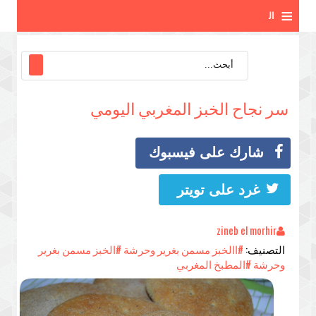
≡
ال
ق
ائ
سر نجاح الخبز المغربي اليومي
م
ة
شارك على فيسبوك
غرد على تويتر
zineb el morhir
التصنيف:
#االخبز مسمن بغرير وحرشة
#الخبز مسمن بغرير
وحرشة
#المطبخ المغربي