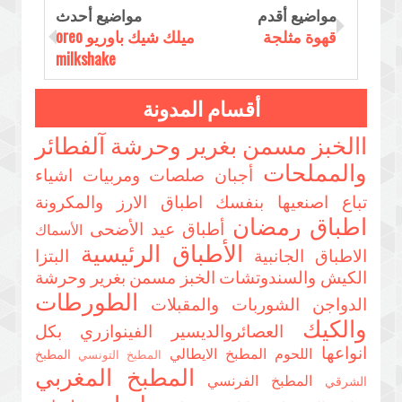
مواضيع أقدم
مواضيع أحدث
قهوة مثلجة
ميلك شيك باوريو oreo
milkshake
أقسام المدونة
االخبز مسمن بغرير وحرشة
آلفطائر
والمملحات
أجبان صلصات ومربيات
اشياء
تباع اصنعيها بنفسك
اطباق الارز والمكرونة
اطباق رمضان
أطباق عيد الأضحى
الأسماك
الأطباق الرئيسية
الاطباق الجانبية
البتزا
الكيش والسندوتشات
الخبز مسمن بغرير وحرشة
الطورطات
الدواجن
الشوربات والمقبلات
والكيك
العصائروالديسير
الفينوازري بكل
انواعها
اللحوم
المطبخ الايطالي
المطبخ
المطبخ التونسي
المطبخ المغربي
المطبخ الفرنسي
الشرقي