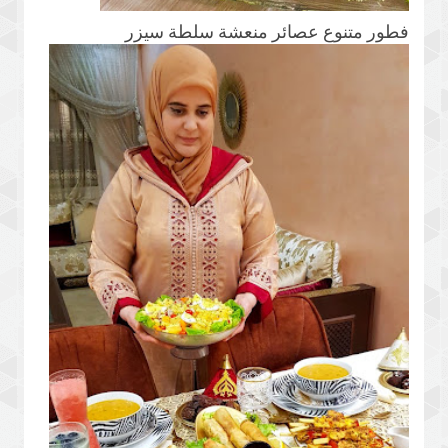
فطور متنوع عصائر منعشة سلطة سيزر