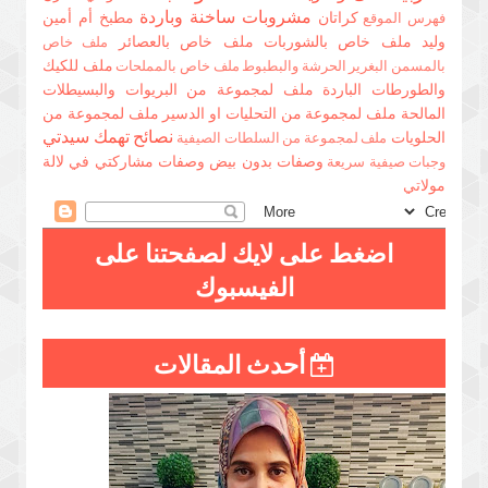
مشروبات ساخنة وباردة
كراتان
مطبخ أم أمين
فهرس الموقع
وليد
ملف خاص بالشوربات
ملف خاص بالعصائر
ملف خاص
ملف للكيك
بالمسمن البغرير الحرشة والبطبوط
ملف خاص بالمملحات
والطورطات الباردة
ملف لمجموعة من البريوات والبسيطلات
المالحة
ملف لمجموعة من التحليات او الدسير
ملف لمجموعة من
نصائح تهمك سيدتي
الحلويات
ملف لمجموعة من السلطات الصيفية
وصفات بدون بيض
وصفات مشاركتي في لالة
وجبات صيفية سريعة
مولاتي
اضغط على لايك لصفحتنا على
الفيسبوك
أحدث المقالات