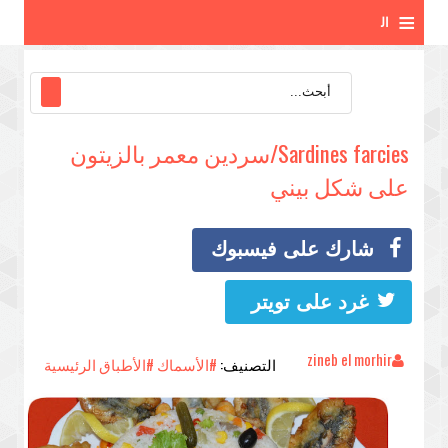
≡
ال
ق
ائ
Sardines farcies/سردين معمر بالزيتون
م
على شكل بيني
ة
شارك على فيسبوك
غرد على تويتر
zineb el morhir
التصنيف:
#الأسماك
#الأطباق الرئيسية