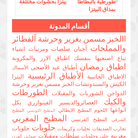
طورطية بالبطاطا
بيتزا بحشوات مختلفة
بمذاق البيتزا
أقسام المدونة
االخبز مسمن بغرير وحرشة
آلفطائر
والمملحات
أجبان صلصات ومربيات
اشياء
تباع اصنعيها بنفسك
اطباق الارز والمكرونة
اطباق رمضان
أطباق عيد الأضحى
الأسماك
الأطباق الرئيسية
الاطباق الجانبية
البتزا
الكيش والسندوتشات
الخبز مسمن بغرير وحرشة
الطورطات
الدواجن
الشوربات والمقبلات
والكيك
العصائروالديسير
الفينوازري بكل
انواعها
اللحوم
المطبخ الايطالي
المطبخ
المطبخ التونسي
المطبخ المغربي
المطبخ الفرنسي
الشرقي
حلويات
حلويات
تجارب الصديقات
تحليات وكريمات
مغربية
سلطات ومقبلات
حلى وحلويات
صواني الفرن