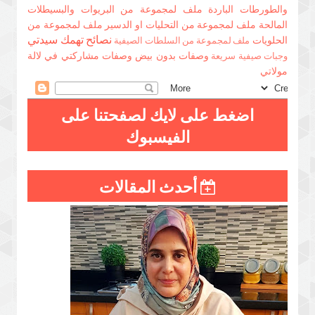
والطورطات الباردة
ملف لمجموعة من البريوات والبسيطلات
المالحة
ملف لمجموعة من التحليات او الدسير
ملف لمجموعة من
نصائح تهمك سيدتي
الحلويات
ملف لمجموعة من السلطات الصيفية
وصفات بدون بيض
وصفات مشاركتي في لالة
وجبات صيفية سريعة
مولاتي
اضغط على لايك لصفحتنا على
الفيسبوك
أحدث المقالات