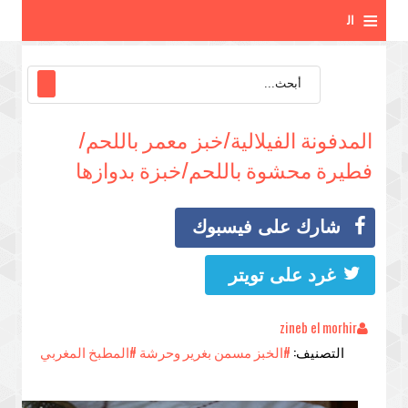
≡
ال
ق
ائ
المدفونة الفيلالية/خبز معمر باللحم/
م
فطيرة محشوة باللحم/خبزة بدوازها
ة
شارك على فيسبوك
غرد على تويتر
zineb el morhir
التصنيف:
#الخبز مسمن بغرير وحرشة
#المطبخ المغربي