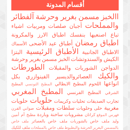
أقسام المدونة
االخبز مسمن بغرير وحرشة
آلفطائر
والمملحات
أجبان صلصات ومربيات
اشياء
تباع اصنعيها بنفسك
اطباق الارز والمكرونة
اطباق رمضان
أطباق عيد الأضحى
الأسماك
الأطباق الرئيسية
الاطباق الجانبية
البتزا
الكيش والسندوتشات
الخبز مسمن بغرير وحرشة
الطورطات
الدواجن
الشوربات والمقبلات
والكيك
العصائروالديسير
الفينوازري بكل
انواعها
اللحوم
المطبخ الايطالي
المطبخ
المطبخ التونسي
المطبخ المغربي
المطبخ الفرنسي
الشرقي
حلويات
حلويات
تجارب الصديقات
تحليات وكريمات
مغربية
سلطات ومقبلات
حلى وحلويات
صواني الفرن
مشروبات ساخنة وباردة
كراتان
مطبخ أم أمين
فهرس الموقع
وليد
ملف خاص بالشوربات
ملف خاص بالعصائر
ملف خاص
ملف للكيك
بالمسمن البغرير الحرشة والبطبوط
ملف خاص بالمملحات