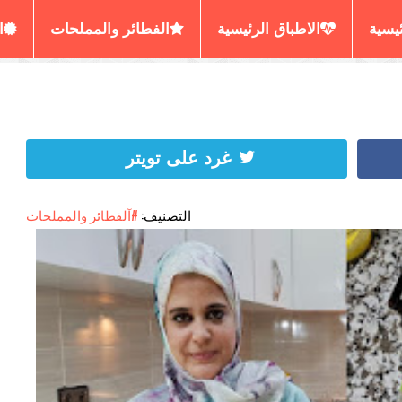
ئيسية
الاطباق الرئيسية
الفطائر والمملحات
ا
رير المسمن والحرشة
العصائر والديسير
الكيش البي
غرد على تويتر
التصنيف:
#آلفطائر والمملحات