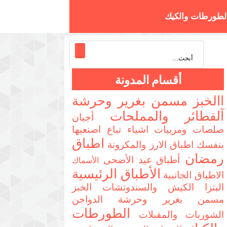
لطورطات والكيك
تزا والسندوتشات
أقسام المدونة
االخبز مسمن بغرير وحرشة
آلفطائر والمملحات
أجبان
صلصات ومربيات
اشياء تباع اصنعيها
اطباق
بنفسك
اطباق الارز والمكرونة
رمضان
أطباق عيد الأضحى
الأسماك
الأطباق الرئيسية
الاطباق الجانبية
البتزا الكيش والسندوتشات
الخبز
مسمن بغرير وحرشة
الدواجن
الطورطات
الشوربات والمقبلات