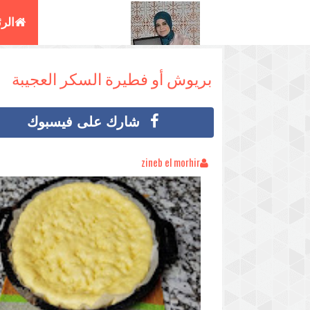
الر
البغ
بريوش أو فطيرة السكر العجيبة
شارك على فيسبوك
zineb el morhir