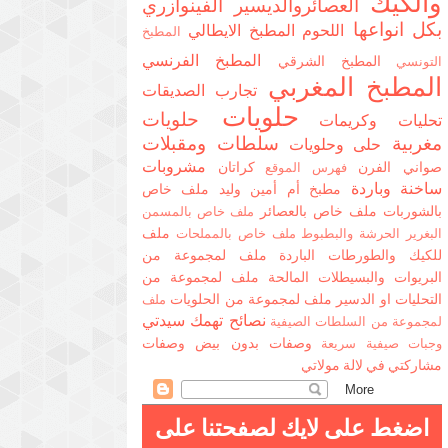
والكيك
العصائروالديسير
الفينوازري
بكل انواعها
اللحوم
المطبخ الايطالي
المطبخ
المطبخ الفرنسي
المطبخ الشرقي
التونسي
المطبخ المغربي
تجارب الصديقات
حلويات
حلويات
تحليات وكريمات
مغربية
سلطات ومقبلات
حلى وحلويات
مشروبات
صواني الفرن
كراتان
فهرس الموقع
ساخنة وباردة
مطبخ أم أمين وليد
ملف خاص
بالشوربات
ملف خاص بالعصائر
ملف خاص بالمسمن
ملف
البغرير الحرشة والبطبوط
ملف خاص بالمملحات
للكيك والطورطات الباردة
ملف لمجموعة من
البريوات والبسيطلات المالحة
ملف لمجموعة من
التحليات او الدسير
ملف لمجموعة من الحلويات
ملف
نصائح تهمك سيدتي
لمجموعة من السلطات الصيفية
وصفات بدون بيض
وصفات
وجبات صيفية سريعة
مشاركتي في لالة مولاتي
اضغط على لايك لصفحتنا على