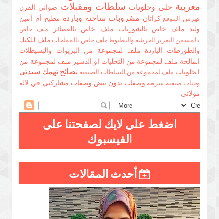
مغربية
سلطات ومقبلات
حلى وحلويات
صواني الفرن
مشروبات ساخنة وباردة
كراتان
مطبخ أم أمين
فهرس الموقع
وليد
ملف خاص بالشوربات
ملف خاص بالعصائر
ملف خاص
ملف للكيك
بالمسمن البغرير الحرشة والبطبوط
ملف خاص بالمملحات
والطورطات الباردة
ملف لمجموعة من البريوات والبسيطلات
المالحة
ملف لمجموعة من التحليات او الدسير
ملف لمجموعة من
نصائح تهمك سيدتي
الحلويات
ملف لمجموعة من السلطات الصيفية
وصفات بدون بيض
وصفات مشاركتي في لالة
وجبات صيفية سريعة
مولاتي
اضغط على لايك لصفحتنا على
الفيسبوك
أحدث المقالات