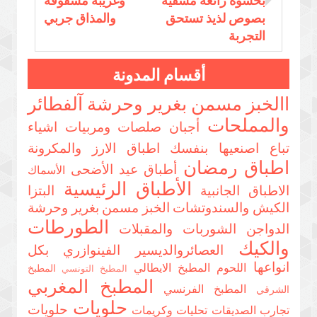
بصوص لذيذ تستحق
والمذاق جربي
التجربة
أقسام المدونة
االخبز مسمن بغرير وحرشة
آلفطائر
والمملحات
أجبان صلصات ومربيات
اشياء
تباع اصنعيها بنفسك
اطباق الارز والمكرونة
اطباق رمضان
أطباق عيد الأضحى
الأسماك
الأطباق الرئيسية
الاطباق الجانبية
البتزا
الكيش والسندوتشات
الخبز مسمن بغرير وحرشة
الطورطات
الدواجن
الشوربات والمقبلات
والكيك
العصائروالديسير
الفينوازري بكل
انواعها
اللحوم
المطبخ الايطالي
المطبخ
المطبخ التونسي
المطبخ المغربي
المطبخ الفرنسي
الشرقي
حلويات
حلويات
تجارب الصديقات
تحليات وكريمات