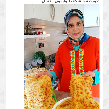
طورطة بالشكلاط وليمون معسل