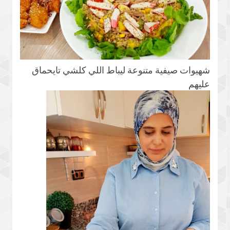
شهيوات صيفية متنوعة ليباط اللي كلشي تايحماق
عليهم