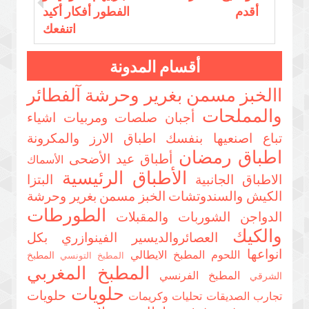
أقدم
الفطور أفكار أكيد
اتنفعك
أقسام المدونة
االخبز مسمن بغرير وحرشة
آلفطائر
والمملحات
أجبان صلصات ومربيات
اشياء
تباع اصنعيها بنفسك
اطباق الارز والمكرونة
اطباق رمضان
أطباق عيد الأضحى
الأسماك
الأطباق الرئيسية
الاطباق الجانبية
البتزا
الكيش والسندوتشات
الخبز مسمن بغرير وحرشة
الطورطات
الدواجن
الشوربات والمقبلات
والكيك
العصائروالديسير
الفينوازري بكل
انواعها
اللحوم
المطبخ الايطالي
المطبخ
المطبخ التونسي
المطبخ المغربي
المطبخ الفرنسي
الشرقي
حلويات
حلويات
تجارب الصديقات
تحليات وكريمات