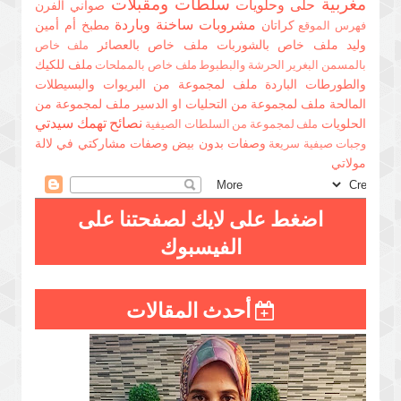
مغربية
سلطات ومقبلات
حلى وحلويات
صواني الفرن
مشروبات ساخنة وباردة
كراتان
مطبخ أم أمين
فهرس الموقع
وليد
ملف خاص بالشوربات
ملف خاص بالعصائر
ملف خاص
ملف للكيك
بالمسمن البغرير الحرشة والبطبوط
ملف خاص بالمملحات
والطورطات الباردة
ملف لمجموعة من البريوات والبسيطلات
المالحة
ملف لمجموعة من التحليات او الدسير
ملف لمجموعة من
نصائح تهمك سيدتي
الحلويات
ملف لمجموعة من السلطات الصيفية
وصفات بدون بيض
وصفات مشاركتي في لالة
وجبات صيفية سريعة
مولاتي
اضغط على لايك لصفحتنا على
الفيسبوك
أحدث المقالات