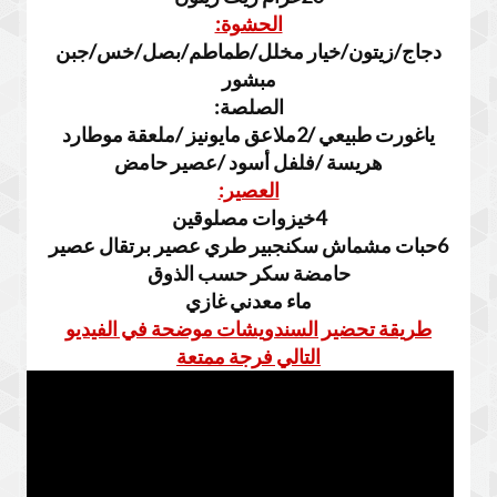
الحشوة:
دجاج/زيتون/خيار مخلل/طماطم/بصل/خس/جبن
مبشور
الصلصة:
ياغورت طبيعي /2ملاعق مايونيز /ملعقة موطارد
هريسة /فلفل أسود /عصير حامض
العصير:
4خيزوات مصلوقين
6حبات مشماش سكنجبير طري عصير برتقال عصير
حامضة سكر حسب الذوق
ماء معدني غازي
طريقة تحضير السندويشات موضحة في الفيديو
التالي
فرجة ممتعة