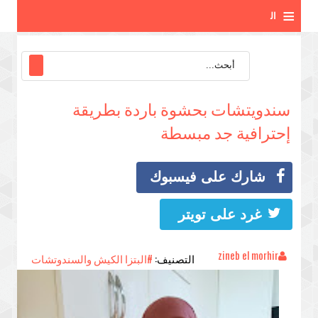
≡
ال
ق
ائ
سندويتشات بحشوة باردة بطريقة
م
إحترافية جد مبسطة
ة
شارك على فيسبوك
غرد على تويتر
zineb el morhir
التصنيف:
#البتزا الكيش والسندوتشات