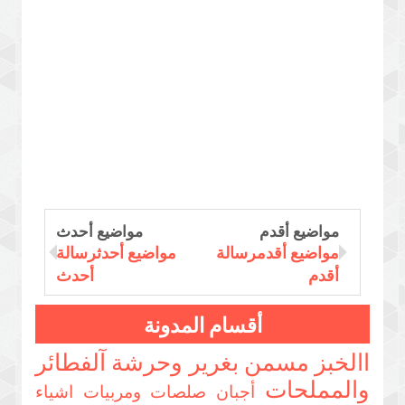
مواضيع أقدم
مواضيع أحدث
مواضيع أقدمرسالة
مواضيع أحدثرسالة
أقدم
أحدث
أقسام المدونة
االخبز مسمن بغرير وحرشة
آلفطائر
والمملحات
أجبان صلصات ومربيات
اشياء