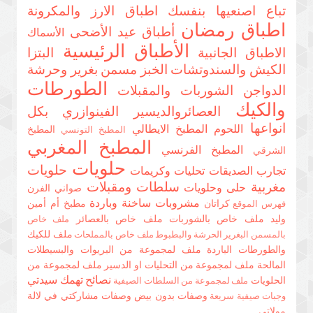
تباع اصنعيها بنفسك
اطباق الارز والمكرونة
اطباق رمضان
أطباق عيد الأضحى
الأسماك
الأطباق الرئيسية
الاطباق الجانبية
البتزا
الكيش والسندوتشات
الخبز مسمن بغرير وحرشة
الطورطات
الدواجن
الشوربات والمقبلات
والكيك
العصائروالديسير
الفينوازري بكل
انواعها
اللحوم
المطبخ الايطالي
المطبخ
المطبخ التونسي
المطبخ المغربي
المطبخ الفرنسي
الشرقي
حلويات
حلويات
تجارب الصديقات
تحليات وكريمات
مغربية
سلطات ومقبلات
حلى وحلويات
صواني الفرن
مشروبات ساخنة وباردة
كراتان
مطبخ أم أمين
فهرس الموقع
وليد
ملف خاص بالشوربات
ملف خاص بالعصائر
ملف خاص
ملف للكيك
بالمسمن البغرير الحرشة والبطبوط
ملف خاص بالمملحات
والطورطات الباردة
ملف لمجموعة من البريوات والبسيطلات
المالحة
ملف لمجموعة من التحليات او الدسير
ملف لمجموعة من
نصائح تهمك سيدتي
الحلويات
ملف لمجموعة من السلطات الصيفية
وصفات بدون بيض
وصفات مشاركتي في لالة
وجبات صيفية سريعة
مولاتي