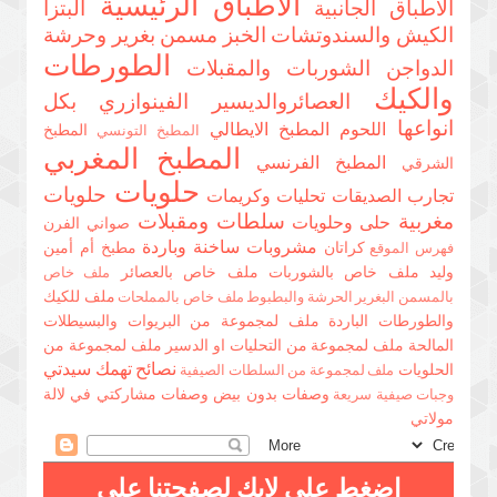
الأطباق الرئيسية
الاطباق الجانبية
البتزا
الكيش والسندوتشات
الخبز مسمن بغرير وحرشة
الطورطات
الدواجن
الشوربات والمقبلات
والكيك
العصائروالديسير
الفينوازري بكل
انواعها
اللحوم
المطبخ الايطالي
المطبخ
المطبخ التونسي
المطبخ المغربي
المطبخ الفرنسي
الشرقي
حلويات
حلويات
تجارب الصديقات
تحليات وكريمات
مغربية
سلطات ومقبلات
حلى وحلويات
صواني الفرن
مشروبات ساخنة وباردة
كراتان
مطبخ أم أمين
فهرس الموقع
وليد
ملف خاص بالشوربات
ملف خاص بالعصائر
ملف خاص
ملف للكيك
بالمسمن البغرير الحرشة والبطبوط
ملف خاص بالمملحات
والطورطات الباردة
ملف لمجموعة من البريوات والبسيطلات
المالحة
ملف لمجموعة من التحليات او الدسير
ملف لمجموعة من
نصائح تهمك سيدتي
الحلويات
ملف لمجموعة من السلطات الصيفية
وصفات بدون بيض
وصفات مشاركتي في لالة
وجبات صيفية سريعة
مولاتي
اضغط على لايك لصفحتنا على