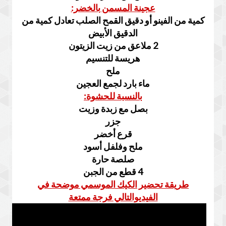
عجينة المسمن بالخضر:
كمية من الفينو أو دقيق القمح الصلب تعادل كمية من
الدقيق الأبيض
2 ملاعق من زيت الزيتون
هريسة للتنسيم
ملح
ماء بارد لجمع العجين
بالنسبة للحشوة:
بصل مع زبدة وزيت
جزر
قرع أخضر
ملح وفلفل أسود
صلصة حارة
4 قطع من الجبن
طريقة تحضير الكيك الموسمي موضحة في
الفيديوالتالي فرجة ممتعة