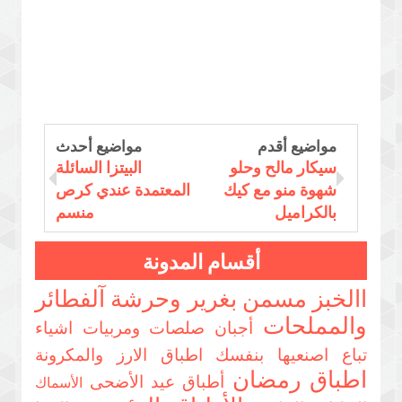
مواضيع أقدم
مواضيع أحدث
سيكار مالح وحلو
البيتزا السائلة
شهوة منو مع كيك
المعتمدة عندي كرص
بالكراميل
منسم
أقسام المدونة
االخبز مسمن بغرير وحرشة
آلفطائر
والمملحات
أجبان صلصات ومربيات
اشياء
تباع اصنعيها بنفسك
اطباق الارز والمكرونة
اطباق رمضان
أطباق عيد الأضحى
الأسماك