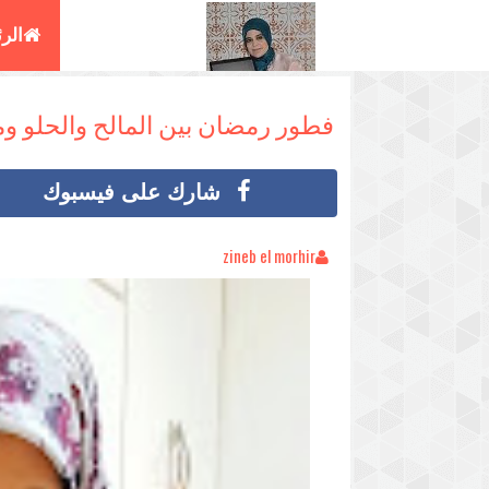
الر
البغ
فطور رمضان بين المالح والحلو 
شارك على فيسبوك
zineb el morhir