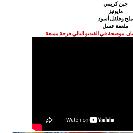
جبن كريمي
مايونيز
ملح وفلفل أسود
ملعقة عسل
 موضحة في الفيديو التالي فرجة ممتعة