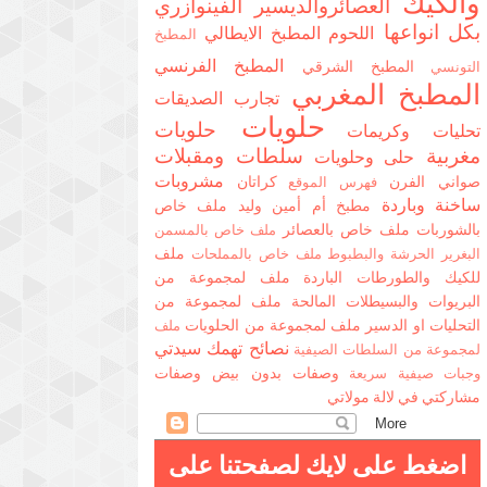
والكيك
العصائروالديسير
الفينوازري
بكل انواعها
اللحوم
المطبخ الايطالي
المطبخ
المطبخ الفرنسي
المطبخ الشرقي
التونسي
المطبخ المغربي
تجارب الصديقات
حلويات
حلويات
تحليات وكريمات
مغربية
سلطات ومقبلات
حلى وحلويات
مشروبات
صواني الفرن
كراتان
فهرس الموقع
ساخنة وباردة
مطبخ أم أمين وليد
ملف خاص
بالشوربات
ملف خاص بالعصائر
ملف خاص بالمسمن
ملف
البغرير الحرشة والبطبوط
ملف خاص بالمملحات
للكيك والطورطات الباردة
ملف لمجموعة من
البريوات والبسيطلات المالحة
ملف لمجموعة من
التحليات او الدسير
ملف لمجموعة من الحلويات
ملف
نصائح تهمك سيدتي
لمجموعة من السلطات الصيفية
وصفات بدون بيض
وصفات
وجبات صيفية سريعة
مشاركتي في لالة مولاتي
اضغط على لايك لصفحتنا على