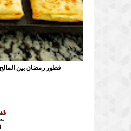
فطور رمضان بين المالح
بال
نص
4 حب