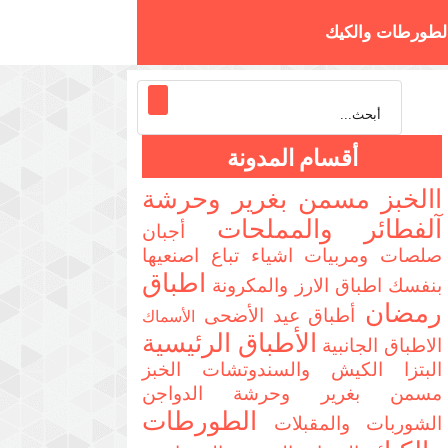
لطورطات والكيك
تزا والسندوتشات
أقسام المدونة
االخبز مسمن بغرير وحرشة
آلفطائر والمملحات
أجبان
صلصات ومربيات
اشياء تباع اصنعيها
اطباق
بنفسك
اطباق الارز والمكرونة
رمضان
أطباق عيد الأضحى
الأسماك
الأطباق الرئيسية
الاطباق الجانبية
البتزا الكيش والسندوتشات
الخبز
مسمن بغرير وحرشة
الدواجن
الطورطات
الشوربات والمقبلات