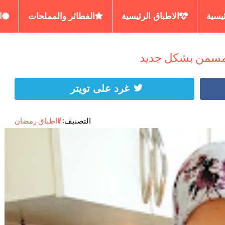
ئيسية
الاطباق الرئيسية
الفطائر والمملحات
ا
رير المسمن والحرشة
العصائر والديسير
الكيش البي
ومسمن بشكل جديد
غرد على تويتر
التصنيف:
#اطباق رمضان