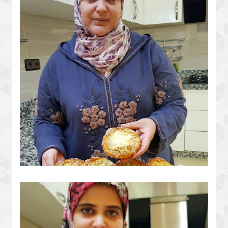
انت وليداتك
مملحات ثيقي بيا ماعمرهم يخطاوك إلى
جربتيهم