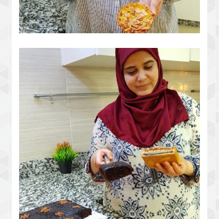
طورطات صغيرة للكوتي وبريوش سهل
وخفيف