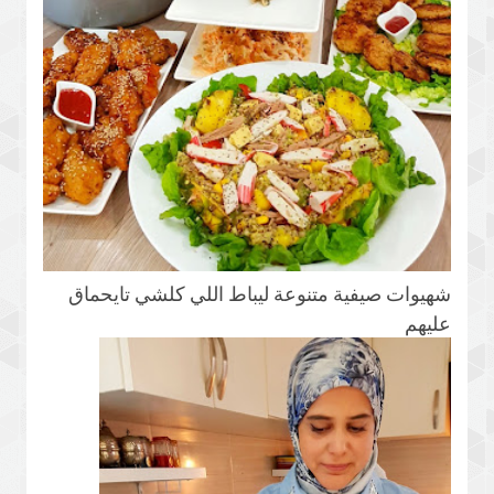
شهيوات صيفية متنوعة ليباط اللي كلشي تايحماق
عليهم