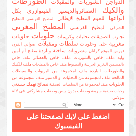
الطورطات
الدواجن
الشوربات والمقبلات
والكيك
العصائروالديسير
الفينوازري بكل
انواعها
اللحوم
المطبخ الايطالي
المطبخ
المطبخ التونسي
المطبخ المغربي
المطبخ الفرنسي
الشرقي
حلويات
حلويات
تجارب الصديقات
تحليات وكريمات
مغربية
سلطات ومقبلات
حلى وحلويات
صواني الفرن
مشروبات ساخنة وباردة
كراتان
مطبخ أم أمين
فهرس الموقع
وليد
ملف خاص بالشوربات
ملف خاص بالعصائر
ملف خاص
ملف للكيك
بالمسمن البغرير الحرشة والبطبوط
ملف خاص بالمملحات
والطورطات الباردة
ملف لمجموعة من البريوات والبسيطلات
المالحة
ملف لمجموعة من التحليات او الدسير
ملف لمجموعة من
نصائح تهمك سيدتي
الحلويات
ملف لمجموعة من السلطات الصيفية
وصفات بدون بيض
وصفات مشاركتي في لالة
وجبات صيفية سريعة
مولاتي
اضغط على لايك لصفحتنا على
الفيسبوك