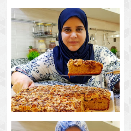
مادلين بمذاق وشكل جديد ايحماقو عليه
الوليدات
كيكة عائلية بزوج بيضات وبطبقة