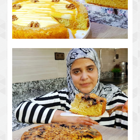
بسبوسة تليق فهد الصهد باردة ومنعشة
بكريمة رووعة