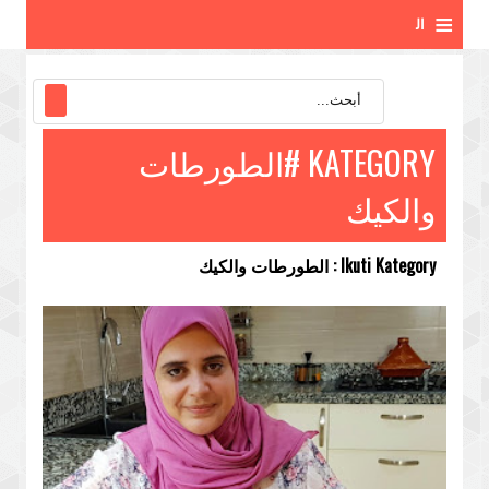
≡
ال
ق
ائ
KATEGORY #الطورطات
م
والكيك
ة
Ikuti Kategory : الطورطات والكيك