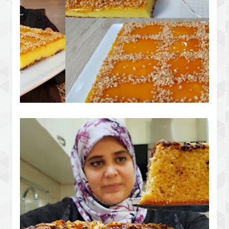
خلقي السعادة مع وليداتك وجمعيهم على
هد الطورطة طبقات كاتوجد فالحين