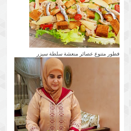
فطور متنوع عصائر منعشة سلطة سيزر