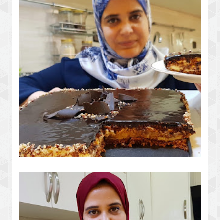
مقرمشة جربيها متأكدة غاتعجبك
بدون فرن أو بيسكوي وبكريمة ساهلة
حضري ألذ طورطة باردة