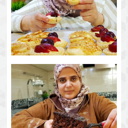
بدون زبدة أو قوالب حضري ألذ تارتوليت
باردة بكريمة تحفة