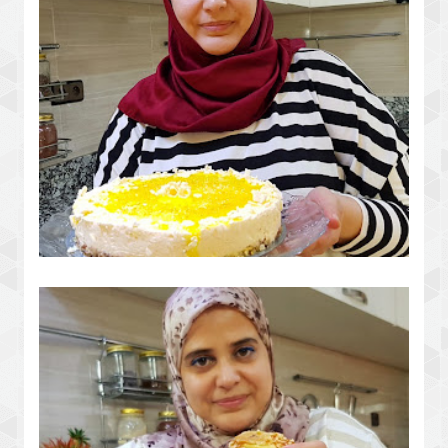
طورطة كلاصي هي اللي تنفع فهد الحر
نوضي دابا وجديها بمقادير بسيطة