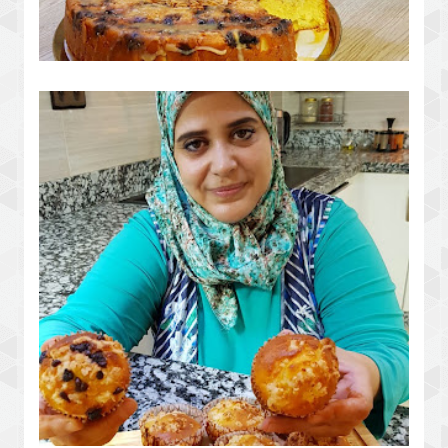
كيكة الياغورت بحشوة رائعة مسقية
بصوص لذيذ تستحق التجربة