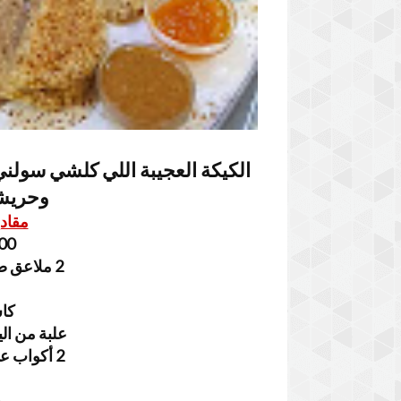
الكيكة العجيبة اللي كلشي سولني
وحريشا
مقاد
500 غرام من
2 ملاعق صغييرة من الخميرة الفورية
كاس
علبة من ال
2 أكواب عنبة ونصف من الماء الدافئ
م