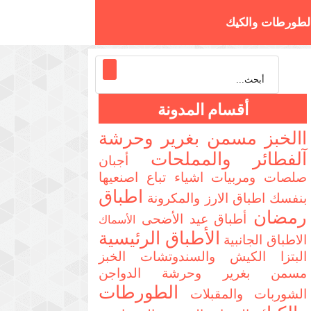
لطورطات والكيك
تزا والسندوتشات
أقسام المدونة
االخبز مسمن بغرير وحرشة
آلفطائر والمملحات
أجبان
صلصات ومربيات
اشياء تباع اصنعيها
اطباق
بنفسك
اطباق الارز والمكرونة
رمضان
أطباق عيد الأضحى
الأسماك
الأطباق الرئيسية
الاطباق الجانبية
البتزا الكيش والسندوتشات
الخبز
مسمن بغرير وحرشة
الدواجن
الطورطات
الشوربات والمقبلات