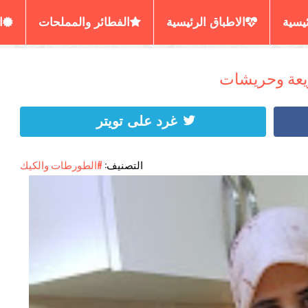
ئيسية
الاطباق الرئيسية
الفطائر والمملحات
ا
رير المسمن والحرشة
العصائر والديسير
الكيش البي
ريعة وحريشات
غرد على تويتر
التصنيف:
#الطورطات والكيك