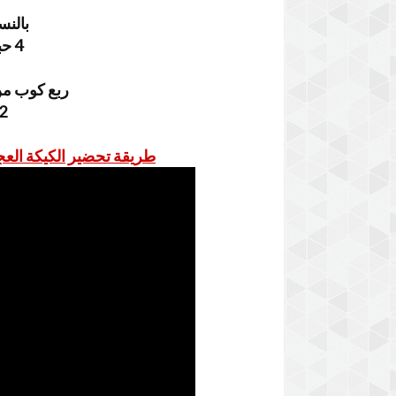
بالنس
4 حبات من البيض نصف
ربع كوب من
2 ملاعق من ال
طريقة تحضير الكيكة العج