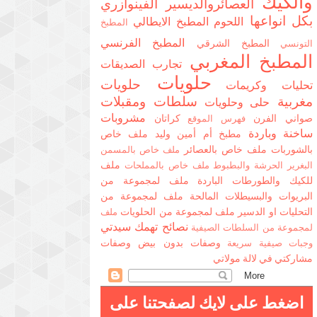
والكيك
العصائروالديسير
الفينوازري
بكل انواعها
اللحوم
المطبخ الايطالي
المطبخ
المطبخ الفرنسي
المطبخ الشرقي
التونسي
المطبخ المغربي
تجارب الصديقات
حلويات
حلويات
تحليات وكريمات
مغربية
سلطات ومقبلات
حلى وحلويات
مشروبات
صواني الفرن
كراتان
فهرس الموقع
ساخنة وباردة
مطبخ أم أمين وليد
ملف خاص
بالشوربات
ملف خاص بالعصائر
ملف خاص بالمسمن
ملف
البغرير الحرشة والبطبوط
ملف خاص بالمملحات
للكيك والطورطات الباردة
ملف لمجموعة من
البريوات والبسيطلات المالحة
ملف لمجموعة من
التحليات او الدسير
ملف لمجموعة من الحلويات
ملف
نصائح تهمك سيدتي
لمجموعة من السلطات الصيفية
وصفات بدون بيض
وصفات
وجبات صيفية سريعة
مشاركتي في لالة مولاتي
اضغط على لايك لصفحتنا على