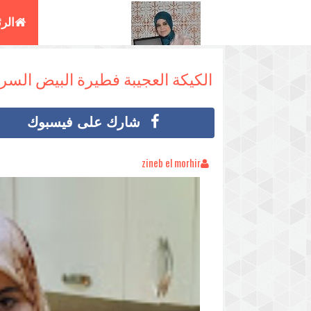
الر
البغ
الكيكة العجيبة فطيرة البيض الس
شارك على فيسبوك
zineb el morhir