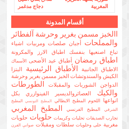
المغربية
دجاج مدغمر
أقسام المدونة
االخبز مسمن بغرير وحرشة
آلفطائر
والمملحات
أجبان صلصات ومربيات
اشياء
تباع اصنعيها بنفسك
اطباق الارز والمكرونة
اطباق رمضان
أطباق عيد الأضحى
الأسماك
الأطباق الرئيسية
الاطباق الجانبية
البتزا
الكيش والسندوتشات
الخبز مسمن بغرير وحرشة
الطورطات
الدواجن
الشوربات والمقبلات
والكيك
العصائروالديسير
الفينوازري بكل
انواعها
اللحوم
المطبخ الايطالي
المطبخ
المطبخ التونسي
المطبخ المغربي
المطبخ الفرنسي
الشرقي
حلويات
حلويات
تجارب الصديقات
تحليات وكريمات
مغربية
سلطات ومقبلات
حلى وحلويات
صواني الفرن