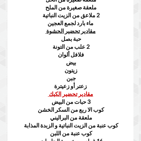
ملعقة صغيرة من الملح
2 ملاعق من الزيت النباتية
ماء بارد لجمع العجين
مقادير تحضير الحشوة
حبة بصل
2 علب من التونة
فلافل ألوان
بيض
زيتون
جبن
زعتر أو زعيترة
مقادير تحضير الكيك
3 حبات من البيض
كوب الا ربع من السكر الخشن
ملعقة من البراليني
كوب عنبة من الزيت النباتية و الزبدة المذابة
كوب عنبة من اللبن