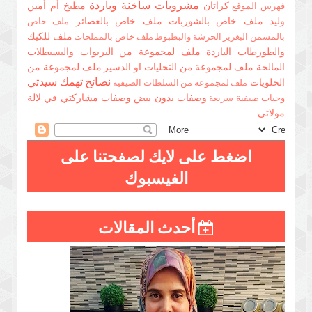
مشروبات ساخنة وباردة
كراتان
مطبخ أم أمين
فهرس الموقع
وليد
ملف خاص بالشوربات
ملف خاص بالعصائر
ملف خاص
ملف للكيك
بالمسمن البغرير الحرشة والبطبوط
ملف خاص بالمملحات
والطورطات الباردة
ملف لمجموعة من البريوات والبسيطلات
المالحة
ملف لمجموعة من التحليات او الدسير
ملف لمجموعة من
نصائح تهمك سيدتي
الحلويات
ملف لمجموعة من السلطات الصيفية
وصفات بدون بيض
وصفات مشاركتي في لالة
وجبات صيفية سريعة
مولاتي
اضغط على لايك لصفحتنا على
الفيسبوك
أحدث المقالات