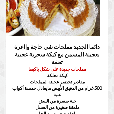
دائما الجديد مملحات شي حاجة وااعرة
بعجينة المسمن مع كيكة سحرية عجيبة
تحفة
مملحات جديدة على شكل باكيط
كيكة معلكة
مقادير تحضير عجينة المملحات
500 غرام من الدقيق الأبيض مايعادل خمسة أكواب
عنبة
حبة صغيرة من البيض
ملعقة صغيرة من العسل
ملعقة صغيرة من الخل