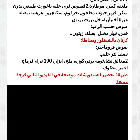
ملعقة كبيرة موطارد،2فصوص ثوم، علبة ياغورت طبيعي بدون 
سكر، قزبر حبوب مطحون،خرقوم، سكنجبير، هريسة، بصلة 
خس،خيار مخلل، بصلة، زيتون...

كرتان بالشيفلور وبطاطا:
2معالق نشا،ثومة بودر،كوزة، ملح، ابزار، 100غرام فرماج 
احمر محكوك
طريقة تحضير السندويشات موضحة في الفيديو التالي فرجة 
ممتعة