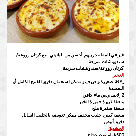
غير في المقلة جربيهم  أحسن من البانيني   مع كرتان رووعة/
سندويتشات سريعة
كرتان رووعة/سندويتشات سريعة
العجين:
زلافة  صغيرة ونص فينو ممكن استعمال دقيق القمح الكامل أو 
دقيق أبيض 

ا
لحشوة: