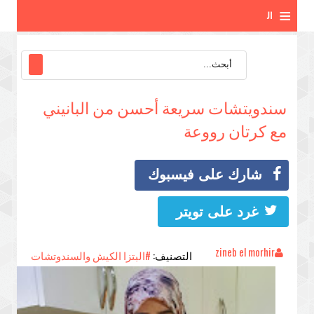
≡
ال
ق
ائ
سندويتشات سريعة أحسن من البانيني
م
مع كرتان رووعة
ة
شارك على فيسبوك
غرد على تويتر
zineb el morhir
التصنيف:
#البتزا الكيش والسندوتشات