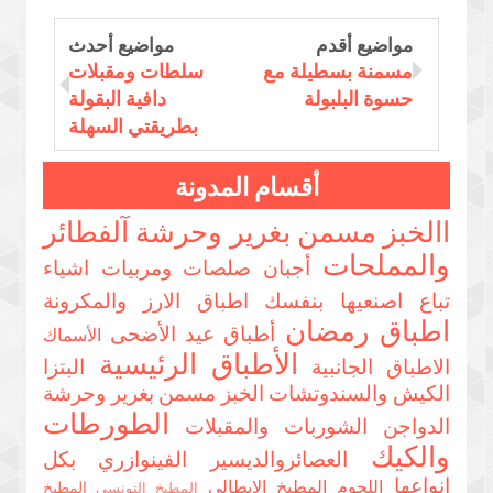
مواضيع أقدم
مواضيع أحدث
مسمنة بسطيلة مع
سلطات ومقبلات
حسوة البلبولة
دافية البقولة
بطريقتي السهلة
أقسام المدونة
االخبز مسمن بغرير وحرشة
آلفطائر
والمملحات
أجبان صلصات ومربيات
اشياء
تباع اصنعيها بنفسك
اطباق الارز والمكرونة
اطباق رمضان
أطباق عيد الأضحى
الأسماك
الأطباق الرئيسية
الاطباق الجانبية
البتزا
الكيش والسندوتشات
الخبز مسمن بغرير وحرشة
الطورطات
الدواجن
الشوربات والمقبلات
والكيك
العصائروالديسير
الفينوازري بكل
انواعها
اللحوم
المطبخ الايطالي
المطبخ
المطبخ التونسي