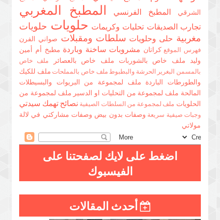
المطبخ المغربي
المطبخ الفرنسي
الشرقي
حلويات
حلويات
تجارب الصديقات
تحليات وكريمات
مغربية
سلطات ومقبلات
حلى وحلويات
صواني الفرن
مشروبات ساخنة وباردة
كراتان
مطبخ أم أمين
فهرس الموقع
وليد
ملف خاص بالشوربات
ملف خاص بالعصائر
ملف خاص
ملف للكيك
بالمسمن البغرير الحرشة والبطبوط
ملف خاص بالمملحات
والطورطات الباردة
ملف لمجموعة من البريوات والبسيطلات
المالحة
ملف لمجموعة من التحليات او الدسير
ملف لمجموعة من
نصائح تهمك سيدتي
الحلويات
ملف لمجموعة من السلطات الصيفية
وصفات بدون بيض
وصفات مشاركتي في لالة
وجبات صيفية سريعة
مولاتي
اضغط على لايك لصفحتنا على
الفيسبوك
أحدث المقالات