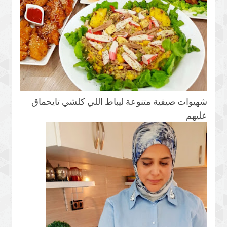
شهيوات صيفية متنوعة ليباط اللي كلشي تايحماق
عليهم