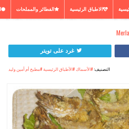
ئيسية
الاطباق الرئيسية
الفطائر والمملحات
ا
رير المسمن والحرشة
العصائر والديسير
الكيش البي
غرد على تويتر
التصنيف:
#الأسماك
#الأطباق الرئيسية
#مطبخ أم أمين وليد