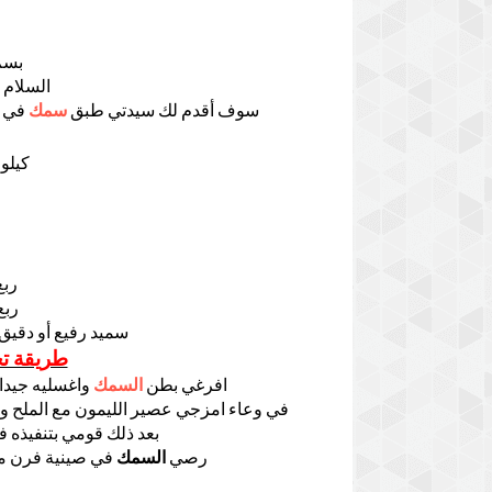
بسم
السلام 
سوف أقدم لك سيدتي طبق
سمك
في ا
كيلو من
ربع
ربع
سميد رفيع أو دقيق 
طريقة تح
افرغي بطن
السمك
واغسليه جيدا
في وعاء امزجي عصير الليمون مع الملح وا
بعد ذلك قومي بتنفيذه في
رصي
السمك
في صينية فرن مد