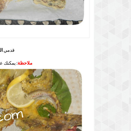
قدمي
ال
ملاحظة
: يمكنك ع