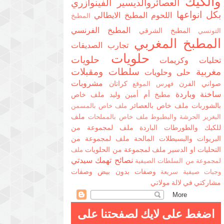
والكيك
العصائروالديسير
الفينوازري
بكل انواعها
اللحوم
المطبخ الايطالي
المطبخ
المطبخ الفرنسي
المطبخ الشرقي
التونسي
المطبخ المغربي
تجارب الصديقات
حلويات
حلويات
تحليات وكريمات
مغربية
سلطات ومقبلات
حلى وحلويات
مشروبات
صواني الفرن
كراتان
فهرس الموقع
ساخنة وباردة
مطبخ أم أمين وليد
ملف خاص
بالشوربات
ملف خاص بالعصائر
ملف خاص بالمسمن
ملف
البغرير الحرشة والبطبوط
ملف خاص بالمملحات
للكيك والطورطات الباردة
ملف لمجموعة من
البريوات والبسيطلات المالحة
ملف لمجموعة من
التحليات او الدسير
ملف لمجموعة من الحلويات
ملف
نصائح تهمك سيدتي
لمجموعة من السلطات الصيفية
وصفات بدون بيض
وصفات
وجبات صيفية سريعة
مشاركتي في لالة مولاتي
اضغط على لايك لصفحتنا على