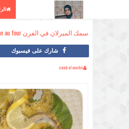
الر
البغ
سمك الميرلان في الفرن Merlan au four
شارك على فيسبوك
zineb el morhir