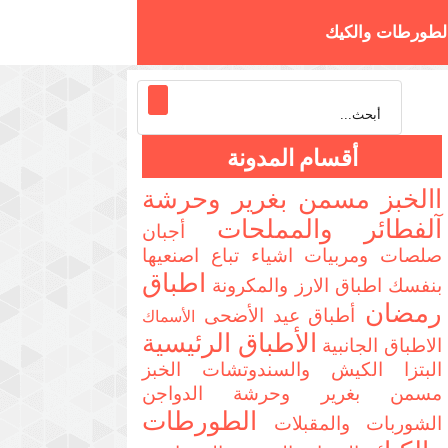
لطورطات والكيك
تزا والسندوتشات
أقسام المدونة
االخبز مسمن بغرير وحرشة
آلفطائر والمملحات
أجبان
صلصات ومربيات
اشياء تباع اصنعيها
اطباق
بنفسك
اطباق الارز والمكرونة
رمضان
أطباق عيد الأضحى
الأسماك
الأطباق الرئيسية
الاطباق الجانبية
البتزا الكيش والسندوتشات
الخبز
مسمن بغرير وحرشة
الدواجن
الطورطات
الشوربات والمقبلات